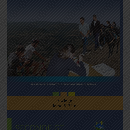
Collège
4ème & 3ème