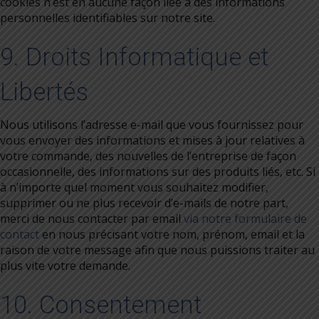
cookies n’est en aucune façon liée à des informations
personnelles identifiables sur notre site.
9. Droits Informatique et
Libertés
Nous utilisons l’adresse e-mail que vous fournissez pour
vous envoyer des informations et mises à jour relatives à
votre commande, des nouvelles de l’entreprise de façon
occasionnelle, des informations sur des produits liés, etc. Si
à n’importe quel moment vous souhaitez modifier,
supprimer ou ne plus recevoir d’e-mails de notre part,
merci de nous contacter par email
via notre formulaire de
contact
en nous précisant votre nom, prénom, email et la
raison de votre message afin que nous puissions traiter au
plus vite votre demande.
10. Consentement