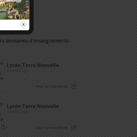
vers domaines d'enseignements :
Lycée Terre Nouvelle
2 weeks ago
Voir sur Facebook
Lycée Terre Nouvelle
2 weeks ago
1
Voir sur Facebook