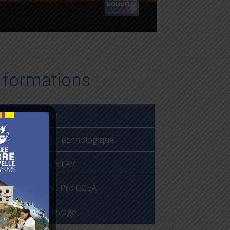
 formations
 4ème à la 3ème
de Générale & Technologique
echnologique STAV
 2nde PA au BAC Pro CGEA
Métiers de l’élevage