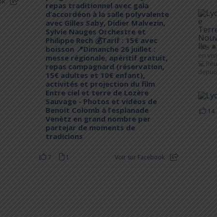
ok
repas traditionnel avec gala
d’accordéon à la salle polyvalente
avec Gilles Saby, Didier Malvezin,
Sylvie Nauges Orchestre et
Philippe Rech 💰Tarif : 15€ avec
📣🚨🔔
boisson 📍Dimanche 26 juillet :
en vis
messe régionale, apéritif gratuit,
💻 Réu
repas campagnard (réservation,
depuis
15€ adultes et 10€ enfant),
activités et projection du film
Entre ciel et terre de Lozère
Sauvage - Photos et vidéos de
Benoit Colomb à l’esplanade
14
Venètz en grand nombre per
partejar de moments de
tradicions
7
1
Voir sur Facebook