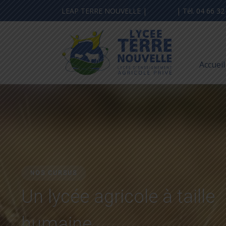
LEAP TERRE NOUVELLE |
Contact
| Tél. 04 66 32
Accueil
NOS CURSUS
Un lycée agricole à taille
humaine