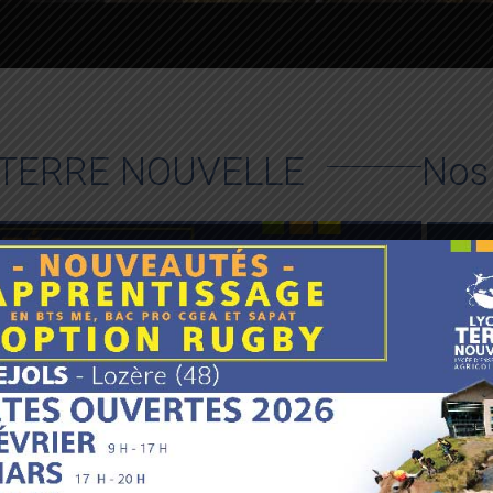
AP TERRE NOUVELLE
Nos
De la
Secon
BAC T
de la
BTSA 