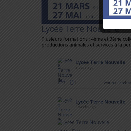
Lycée Terre Nouvelle
Plusieurs formations : 4ème et 3ème col
productions animales et services à la per
Lycée Terre Nouvelle
3 days ago
7
1
Voir sur Facebo
Lycée Terre Nouvelle
2 weeks ago