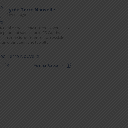
Lycée Terre Nouvelle
4 weeks ago
N’oubliez pas demain, rendez-vous à 17h
io pour tout savoir sur le CS Caprin.
nion en visioconférence – accessible
 un ordinateur, une tablette...
9
Voir sur Facebook