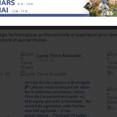
lège, technologique, professionnelle et supérieure pour di
sonne et aux territoires.
Lycée Terre Nouvelle
2 weeks ago
5
ok
Un cop Era la Lausera à Marvejols
🌾 Laissez vous transporter dans
les traditions occitanes, cette
fête de l’association Espoir-oc
Marvejols qui met à l’honneur : les
activités agricoles, mini ferme,
3
marché agricole… 👉Au
programme : 📍Samedi 25 juillet :