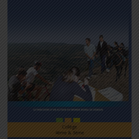
Collège
4ème & 3ème