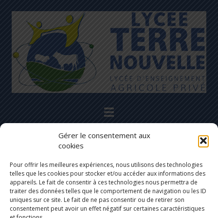
Restons en contact
Gérer le consentement aux
04 66 32 07 42
cookies
2 Avenue des Martyrs de la Résistance
Pour offrir les meilleures expériences, nous utilisons des technologies
telles que les cookies pour stocker et/ou accéder aux informations des
48100 Marvejols
appareils. Le fait de consentir à ces technologies nous permettra de
traiter des données telles que le comportement de navigation ou les ID
lyceeterrenouvelle@cneap.fr
uniques sur ce site. Le fait de ne pas consentir ou de retirer son
consentement peut avoir un effet négatif sur certaines caractéristiques
et fonctions.