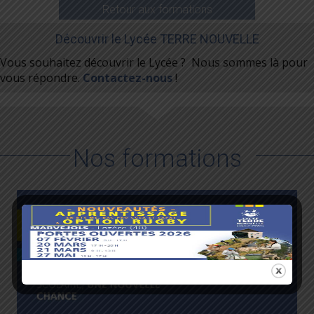
Retour aux formations
Découvrir le Lycée TERRE NOUVELLE
Vous souhaitez découvrir le Lycée ? Nous sommes là pour
vous répondre.
Contactez-nous
!
Nos formations