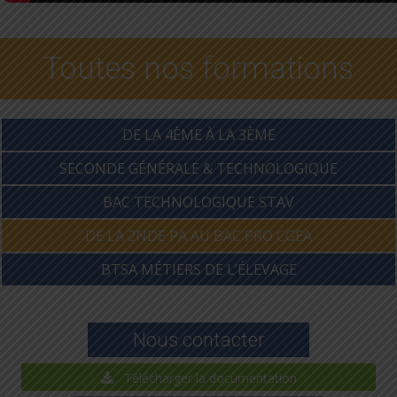
Toutes nos formations
DE LA 4ÈME À LA 3ÈME
SECONDE GÉNÉRALE & TECHNOLOGIQUE
BAC TECHNOLOGIQUE STAV
DE LA 2NDE PA AU BAC PRO CGEA
BTSA MÉTIERS DE L’ÉLEVAGE
Nous contacter
Télécharger la documentation