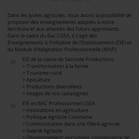
Dans les lycées agricoles, nous avons la possibilité de
proposer des enseignements adaptés à notre
territoire et aux attentes des futurs apprenants.
Dans le cadre du Bac CGEA, il s’agit des
Enseignements à l’Initiative de l’Etablissement (EIE) et
du Module d’Adaptation Professionnelle (MAP).
EIE de la classe de Seconde Productions :
> Transformation à la ferme
> Tourisme rural
> Apiculture
> Productions diversifiées
> Images de nos campagnes
EIE en BAC Professionnel CGEA :
> Innovations en agriculture
> Politique Agricole Commune
> Communication dans une filière agricole
> Salarié Agricole
> Développement personnel, connaissance de