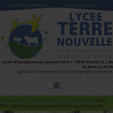
LEAP TERRE NOUVELLE |
Contact
| Tél. 04 66 32 07 42
Lycée d'Enseignement Agricole Privé | TERRE NOUVELLE | De
la 4ème au BTSA
Agriculture / Environnement & Aménagement du territoire.
Accueil
»
Nos formations et cursus professionnels
»
BAC
PRO CGEA Conduite et Gestion de l’Entreprise Agricole